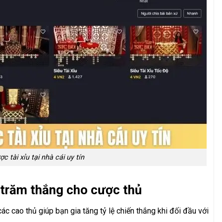
 tài xỉu tại nhà cái uy tín
ận trăm thắng cho cược thủ
 cao thủ giúp bạn gia tăng tỷ lệ chiến thắng khi đối đầu với