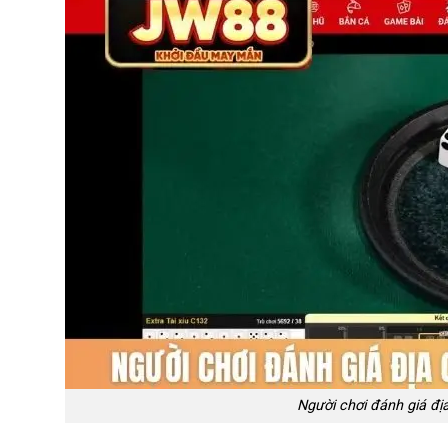
Người chơi đánh giá địa