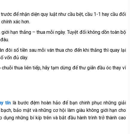
 trước để nhận diện quy luật như cầu bệt, cầu 1-1 hay cầu đối
 chính xác hơn.
 giới hạn thắng – thua mỗi ngày. Tuyệt đối không dồn toàn bộ
 đâu.
 đôi số tiền sau mỗi ván thua cho đến khi thắng thì quay lại
số vốn đủ dày.
p chuỗi thua liên tiếp, hãy tạm dừng để thư giãn đầu óc thay vì
uy tín
là bước đệm hoàn hảo để bạn chinh phục những giải
 bạch, bảo mật và những cơ hội làm giàu không giới hạn cho
 dụng những bí kíp trên và bắt đầu hành trình trở thành cao