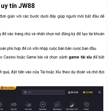
i uy tín JW88
 đơn giản với các bước dưới đây giúp người mới bắt đầu dễ
 để vào trang chủ và nhấn chọn nút đăng ký để tạo tài khoản
 toán phù hợp để có vốn nhập cuộc bàn bàn cược ban đầu.
mục Casino hoặc Game bài và chọn sảnh
game tài xỉu
để bắt
 quả, đặt tiền vào cửa Tài hoặc Xỉu theo dự đoán và chờ đợi