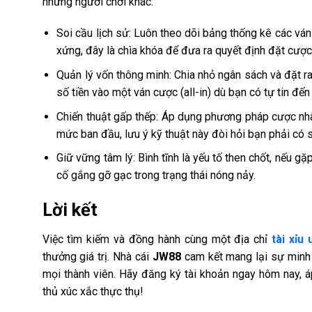
những người chơi khác:
Soi cầu lịch sử: Luôn theo dõi bảng thống kê các ván
xứng, đây là chìa khóa để đưa ra quyết định đặt cược
Quản lý vốn thông minh: Chia nhỏ ngân sách và đặt ra
số tiền vào một ván cược (all-in) dù bạn có tự tin đến
Chiến thuật gấp thếp: Áp dụng phương pháp cược nhân
mức ban đầu, lưu ý kỹ thuật này đòi hỏi bạn phải có 
Giữ vững tâm lý: Bình tĩnh là yếu tố then chốt, nếu gặ
cố gắng gỡ gạc trong trạng thái nóng nảy.
Lời kết
Việc tìm kiếm và đồng hành cùng một địa chỉ
tài xỉu 
thưởng giá trị. Nhà cái
JW88
cam kết mang lại sự minh
mọi thành viên. Hãy đăng ký tài khoản ngay hôm nay, áp
thủ xúc xắc thực thụ!