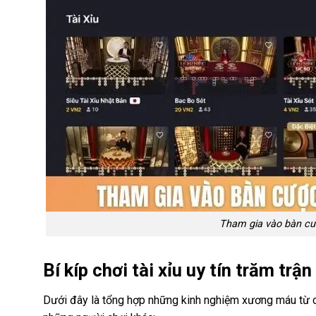
Tham gia vào bàn cược
Bí kíp chơi tài xỉu uy tín trăm tr
Dưới đây là tổng hợp những kinh nghiệm xương máu từ các