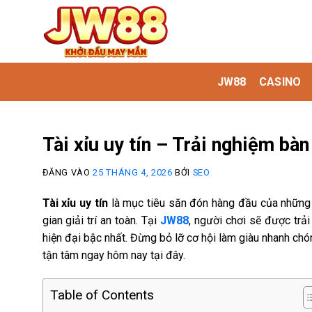
JW88
CASINO
Tài xỉu uy tín – Trải nghiệm bà
ĐĂNG VÀO
25 THÁNG 4, 2026
BỞI
SEO
Tài xỉu uy tín
là mục tiêu săn đón hàng đầu của nhữn
gian giải trí an toàn. Tại
JW88
, người chơi sẽ được trả
hiện đại bậc nhất. Đừng bỏ lỡ cơ hội làm giàu nhanh ch
tận tâm ngay hôm nay tại đây.
Table of Contents