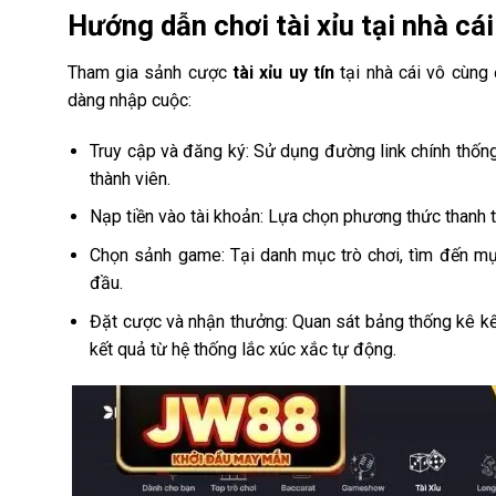
Hướng dẫn chơi tài xỉu tại nhà cá
Tham gia sảnh cược
tài xỉu uy tín
tại nhà cái vô cùng
dàng nhập cuộc:
Truy cập và đăng ký: Sử dụng đường link chính thống
thành viên.
Nạp tiền vào tài khoản: Lựa chọn phương thức thanh
Chọn sảnh game: Tại danh mục trò chơi, tìm đến 
đầu.
Đặt cược và nhận thưởng: Quan sát bảng thống kê kết
kết quả từ hệ thống lắc xúc xắc tự động.