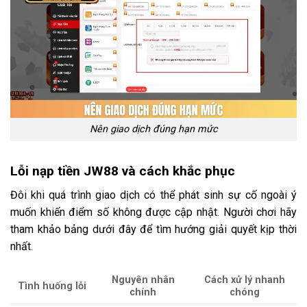
Nên giao dịch đúng hạn mức
Lỗi nạp tiền JW88 và cách khắc phục
Đôi khi quá trình giao dịch có thể phát sinh sự cố ngoài ý
muốn khiến điểm số không được cập nhật. Người chơi hãy
tham khảo bảng dưới đây để tìm hướng giải quyết kịp thời
nhất.
Nguyên nhân
Cách xử lý nhanh
Tình huống lỗi
chính
chóng