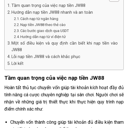
Tầm quan trọng của việc nạp tiền JW88
Hướng dẫn nạp tiền JW88 nhanh và an toàn
Cách nạp từ ngân hàng
Nạp tiền JW88 theo thẻ cào
Các bước giao dịch qua USDT
Hướng dẫn nạp từ ví điện tử
Một số điều kiện và quy định cần biết khi nạp tiền vào
JW88
Lỗi nạp tiền JW88 và cách khắc phục
Lời kết
Tầm quan trọng của việc nạp tiền JW88
Hoàn tất thủ tục chuyển vốn giúp tài khoản kích hoạt đầy đủ
tính năng cá cược chuyên nghiệp tại sân chơi. Người chơi sẽ
nhận về những giá trị thiết thực khi thực hiện quy trình nạp
điểm chính xác như:
Chuyển vốn thành công giúp tài khoản đủ điều kiện tham