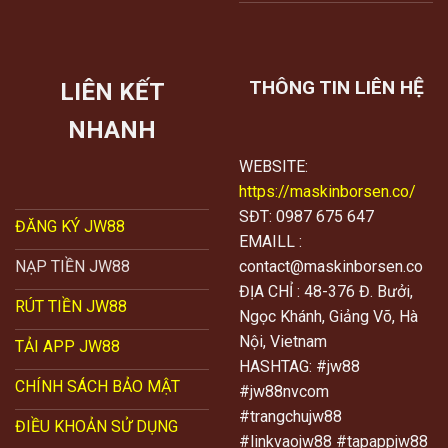
THÔNG TIN LIÊN HỆ
LIÊN KẾT
NHANH
WEBSITE:
https://maskinborsen.co/
SĐT: 0987 675 647
ĐĂNG KÝ JW88
EMAILL :
contact@maskinborsen.co
NẠP TIỀN JW88
ĐỊA CHỈ : 48-376 Đ. Bưởi,
RÚT TIỀN JW88
Ngọc Khánh, Giảng Võ, Hà
Nội, Vietnam
TẢI APP JW88
HASHTAG: #jw88
CHÍNH SÁCH BẢO MẬT
#jw88nvcom
#trangchujw88
ĐIỀU KHOẢN SỬ DỤNG
#linkvaojw88 #tapappjw88