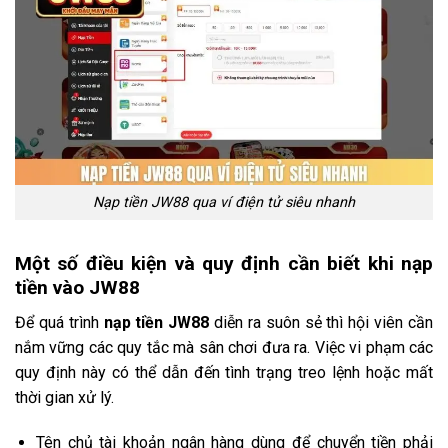
Nạp tiền JW88 qua ví điện tử siêu nhanh
Một số điều kiện và quy định cần biết khi nạp
tiền vào JW88
Để quá trình
nạp tiền JW88
diễn ra suôn sẻ thì hội viên cần
nắm vững các quy tắc mà sân chơi đưa ra. Việc vi phạm các
quy định này có thể dẫn đến tình trạng treo lệnh hoặc mất
thời gian xử lý.
Tên chủ tài khoản ngân hàng dùng để chuyển tiền phải