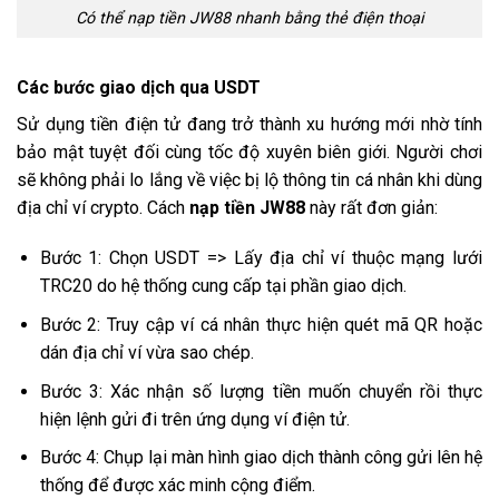
Có thể nạp tiền JW88 nhanh bằng thẻ điện thoại
Các bước giao dịch qua USDT
Sử dụng tiền điện tử đang trở thành xu hướng mới nhờ tính
bảo mật tuyệt đối cùng tốc độ xuyên biên giới. Người chơi
sẽ không phải lo lắng về việc bị lộ thông tin cá nhân khi dùng
địa chỉ ví crypto. Cách
nạp tiền JW88
này rất đơn giản:
Bước 1: Chọn USDT => Lấy địa chỉ ví thuộc mạng lưới
TRC20 do hệ thống cung cấp tại phần giao dịch.
Bước 2: Truy cập ví cá nhân thực hiện quét mã QR hoặc
dán địa chỉ ví vừa sao chép.
Bước 3: Xác nhận số lượng tiền muốn chuyển rồi thực
hiện lệnh gửi đi trên ứng dụng ví điện tử.
Bước 4: Chụp lại màn hình giao dịch thành công gửi lên hệ
thống để được xác minh cộng điểm.