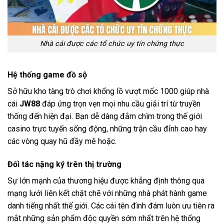
Nhà cái được các tổ chức uy tín chứng thực
Hệ thống game đồ sộ
Sở hữu kho tàng trò chơi khổng lồ vượt mốc 1000 giúp nhà
cái
JW88
đáp ứng trọn vẹn mọi nhu cầu giải trí từ truyền
thống đến hiện đại. Bạn dễ dàng đắm chìm trong thế giới
casino trực tuyến sống động, những trận cầu đỉnh cao hay
các vòng quay hũ đầy mê hoặc.
Đối tác nặng ký trên thị trường
Sự lớn mạnh của thương hiệu được khẳng định thông qua
mạng lưới liên kết chặt chẽ với những nhà phát hành game
danh tiếng nhất thế giới. Các cái tên đình đám luôn ưu tiên ra
mắt những sản phẩm độc quyền sớm nhất trên hệ thống