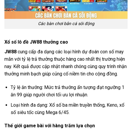
Các bàn chơi bắn cá sôi động
Xổ số lô đề JW88 thưởng cao
JW88
cung cấp đa dạng các loại hình dự đoán con số may
mắn với tỷ lệ trả thưởng thuộc hàng cao nhất thị trường hiện
nay. Kết quả được cập nhật nhanh chóng cùng quy trình nhận
thưởng minh bạch giúp củng cố niềm tin cho cộng đồng.
Tỷ lệ ăn thưởng: Mức trả thưởng ấn tượng đạt ngưỡng 1
ăn 99 giúp người chơi tối ưu lợi nhuận.
Loại hình đa dạng: Xổ số ba miền truyền thống, Keno, xổ
số siêu tốc cùng Mega 6/45.
Thế giới game bài với hàng trăm lựa chọn