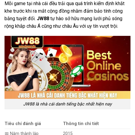
Mỗi game tại nhà cái đều trải qua quá trình kiểm định khắt
khe trước khi ra mắt cộng đồng nhằm đảm bảo tính công
bằng tuyệt đối.
JW88
tự hào sở hữu mạng lưới phủ sóng
rộng khắp châu Á cũng như châu Âu với uy tín vượt trội.
JW88 là nhà cái danh tiếng bậc nhất hiện nay
Tiêu chí đánh giá
Thông tin chi tiết
📅 Năm thành lập
2015