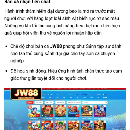
Bắn cá nhận tiền chất
Hành trình thám hiểm đại dương bao la mở ra trước mắt
người chơi với hàng loạt loài sinh vật biển rực rỡ sắc màu.
Những vũ khí tối tân cùng tính năng tiêu diệt mục tiêu hiệu
quả giúp hội viên thu về nguồn lợi nhuận hấp dẫn.
Chế độ chơi bắn cá
JW88
phong phú: Sảnh tập sự dành
cho tân thủ cùng sảnh đại gia cho tay săn cá chuyên
nghiệp.
Đồ họa sinh động: Hiệu ứng hình ảnh chân thực tạo cảm
giác thư giãn tuyệt đối cho người chơi.