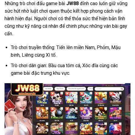
Những trò chơi đấu game bài
JW88
đỉnh cao luôn giữ vững
sức hút nhờ luật chơi quen thuộc kết hợp phong cách vận
hành hiện đại. Người chơi có thể thỏa sức thể hiện bản lĩnh
cũng như kỹ năng cá nhân để chinh phục những ván bài gay
cấn.
Trò chơi truyền thống: Tiến lên miền Nam, Phỏm, Mậu
binh, Liêng cùng Xì tố.
Trò chơi dân gian: Bầu cua tôm cá, Xóc đĩa cùng các
game bài đặc trưng khu vực.