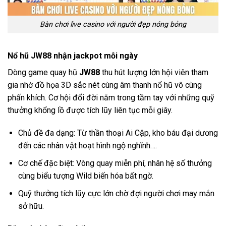
Bàn chơi live casino với người đẹp nóng bỏng
Nổ hũ JW88 nhận jackpot mỗi ngày
Dòng game quay hũ
JW88
thu hút lượng lớn hội viên tham
gia nhờ đồ họa 3D sắc nét cùng âm thanh nổ hũ vô cùng
phấn khích. Cơ hội đổi đời nằm trong tầm tay với những quỹ
thưởng khổng lồ được tích lũy liên tục mỗi giây.
Chủ đề đa dạng: Từ thần thoại Ai Cập, kho báu đại dương
đến các nhân vật hoạt hình ngộ nghĩnh….
Cơ chế đặc biệt: Vòng quay miễn phí, nhân hệ số thưởng
cùng biểu tượng Wild biến hóa bất ngờ.
Quỹ thưởng tích lũy cực lớn chờ đợi người chơi may mắn
sở hữu.