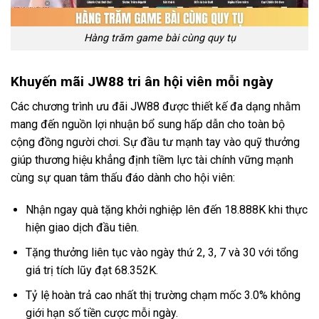
Hàng trăm game bài cùng quy tụ
Khuyến mãi JW88 tri ân hội viên mỗi ngày
Các chương trình ưu đãi JW88 được thiết kế đa dạng nhằm
mang đến nguồn lợi nhuận bổ sung hấp dẫn cho toàn bộ
cộng đồng người chơi. Sự đầu tư mạnh tay vào quỹ thưởng
giúp thương hiệu khẳng định tiềm lực tài chính vững mạnh
cùng sự quan tâm thấu đáo dành cho hội viên:
Nhận ngay quà tặng khởi nghiệp lên đến 18.888K khi thực
hiện giao dịch đầu tiên.
Tặng thưởng liên tục vào ngày thứ 2, 3, 7 và 30 với tổng
giá trị tích lũy đạt 68.352K.
Tỷ lệ hoàn trả cao nhất thị trường chạm mốc 3.0% không
giới hạn số tiền cược mỗi ngày.