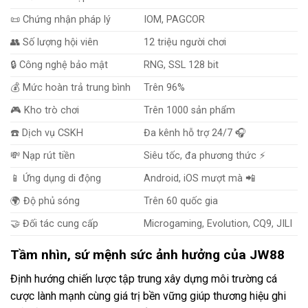
📜 Chứng nhận pháp lý
IOM, PAGCOR
👥 Số lượng hội viên
12 triệu người chơi
🔒 Công nghệ bảo mật
RNG, SSL 128 bit
💰 Mức hoàn trả trung bình
Trên 96%
🎮 Kho trò chơi
Trên 1000 sản phẩm
☎️ Dịch vụ CSKH
Đa kênh hỗ trợ 24/7 🎧
💸 Nạp rút tiền
Siêu tốc, đa phương thức ⚡
📱 Ứng dụng di động
Android, iOS mượt mà 📲
🌍 Độ phủ sóng
Trên 60 quốc gia
🤝 Đối tác cung cấp
Microgaming, Evolution, CQ9, JILI
Tầm nhìn, sứ mệnh sức ảnh hưởng của JW88
Định hướng chiến lược tập trung xây dựng môi trường cá
cược lành mạnh cùng giá trị bền vững giúp thương hiệu ghi