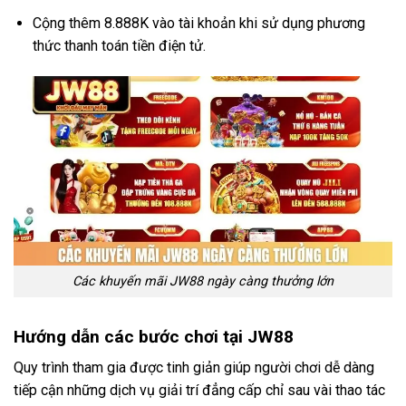
Cộng thêm 8.888K vào tài khoản khi sử dụng phương
thức thanh toán tiền điện tử.
Các khuyến mãi JW88 ngày càng thưởng lớn
Hướng dẫn các bước chơi tại JW88
Quy trình tham gia được tinh giản giúp người chơi dễ dàng
tiếp cận những dịch vụ giải trí đẳng cấp chỉ sau vài thao tác