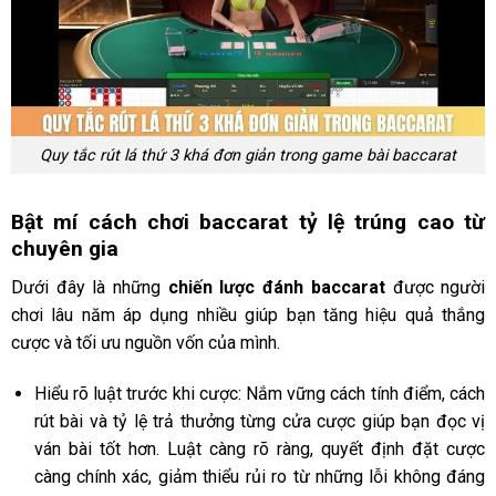
Quy tắc rút lá thứ 3 khá đơn giản trong game bài baccarat
Bật mí cách chơi baccarat tỷ lệ trúng cao từ
chuyên gia
Dưới đây là những
chiến lược đánh baccarat
được người
chơi lâu năm áp dụng nhiều giúp bạn tăng hiệu quả thắng
cược và tối ưu nguồn vốn của mình.
Hiểu rõ luật trước khi cược: Nắm vững cách tính điểm, cách
rút bài và tỷ lệ trả thưởng từng cửa cược giúp bạn đọc vị
ván bài tốt hơn. Luật càng rõ ràng, quyết định đặt cược
càng chính xác, giảm thiểu rủi ro từ những lỗi không đáng