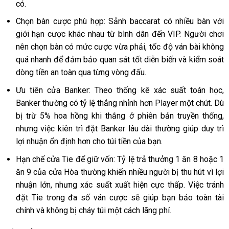
có.
Chọn bàn cược phù hợp: Sảnh baccarat có nhiều bàn với
giới hạn cược khác nhau từ bình dân đến VIP. Người chơi
nên chọn bàn có mức cược vừa phải, tốc độ ván bài không
quá nhanh để đảm bảo quan sát tốt diễn biến và kiểm soát
dòng tiền an toàn qua từng vòng đấu.
Ưu tiên cửa Banker: Theo thống kê xác suất toán học,
Banker thường có tỷ lệ thắng nhỉnh hơn Player một chút. Dù
bị trừ 5% hoa hồng khi thắng ở phiên bản truyền thống,
nhưng việc kiên trì đặt Banker lâu dài thường giúp duy trì
lợi nhuận ổn định hơn cho túi tiền của bạn.
Hạn chế cửa Tie để giữ vốn: Tỷ lệ trả thưởng 1 ăn 8 hoặc 1
ăn 9 của cửa Hòa thường khiến nhiều người bị thu hút vì lợi
nhuận lớn, nhưng xác suất xuất hiện cực thấp. Việc tránh
đặt Tie trong đa số ván cược sẽ giúp bạn bảo toàn tài
chính và không bị cháy túi một cách lãng phí.