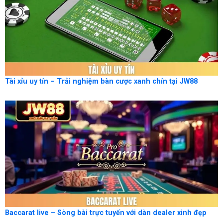
Tài xỉu uy tín – Trải nghiệm bàn cược xanh chín tại JW88
Baccarat live – Sòng bài trực tuyến với dàn dealer xinh đẹp