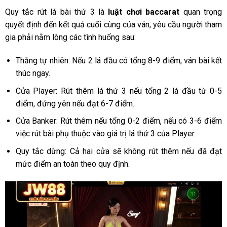
Quy tắc rút lá bài thứ 3 là
luật chơi baccarat
quan trọng
quyết định đến kết quả cuối cùng của ván, yêu cầu người tham
gia phải nằm lòng các tình huống sau:
Thắng tự nhiên: Nếu 2 lá đầu có tổng 8-9 điểm, ván bài kết
thúc ngay.
Cửa Player: Rút thêm lá thứ 3 nếu tổng 2 lá đầu từ 0-5
điểm, đứng yên nếu đạt 6-7 điểm.
Cửa Banker: Rút thêm nếu tổng 0-2 điểm, nếu có 3-6 điểm
việc rút bài phụ thuộc vào giá trị lá thứ 3 của Player.
Quy tắc dừng: Cả hai cửa sẽ không rút thêm nếu đã đạt
mức điểm an toàn theo quy định.