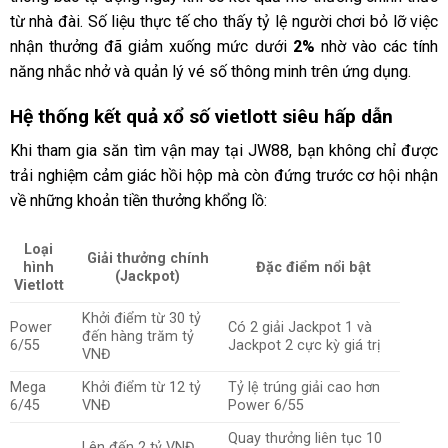
từ nhà đài. Số liệu thực tế cho thấy tỷ lệ người chơi bỏ lỡ việc
nhận thưởng đã giảm xuống mức dưới
2%
nhờ vào các tính
năng nhắc nhở và quản lý vé số thông minh trên ứng dụng.
Hệ thống kết quả xổ số vietlott siêu hấp dẫn
Khi tham gia săn tìm vận may tại JW88, bạn không chỉ được
trải nghiệm cảm giác hồi hộp mà còn đứng trước cơ hội nhận
về những khoản tiền thưởng khổng lồ:
Loại
Giải thưởng chính
hình
Đặc điểm nổi bật
(Jackpot)
Vietlott
Khởi điểm từ 30 tỷ
Power
Có 2 giải Jackpot 1 và
đến hàng trăm tỷ
6/55
Jackpot 2 cực kỳ giá trị
VNĐ
Mega
Khởi điểm từ 12 tỷ
Tỷ lệ trúng giải cao hơn
6/45
VNĐ
Power 6/55
Quay thưởng liên tục 10
Lên đến 2 tỷ VNĐ